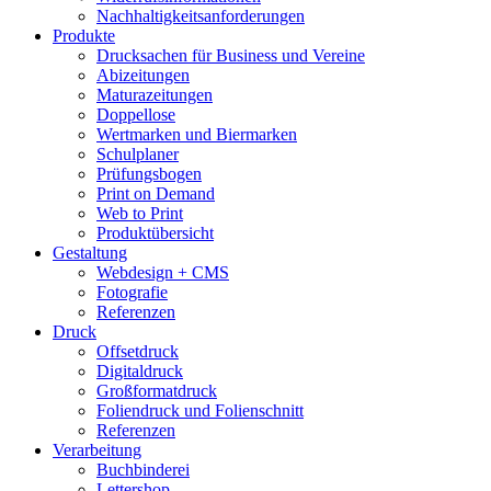
Nachhaltigkeitsanforderungen
Produkte
Drucksachen für Business und Vereine
Abizeitungen
Maturazeitungen
Doppellose
Wertmarken und Biermarken
Schulplaner
Prüfungsbogen
Print on Demand
Web to Print
Produktübersicht
Gestaltung
Webdesign + CMS
Fotografie
Referenzen
Druck
Offsetdruck
Digitaldruck
Großformatdruck
Foliendruck und Folienschnitt
Referenzen
Verarbeitung
Buchbinderei
Lettershop