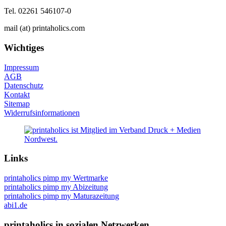
Tel. 02261 546107-0
mail (at) printaholics.com
Wichtiges
Impressum
AGB
Datenschutz
Kontakt
Sitemap
Widerrufsinformationen
Links
printaholics pimp my Wertmarke
printaholics pimp my Abizeitung
printaholics pimp my Maturazeitung
abi1.de
printaholics in sozialen Netzwerken