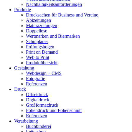
Nachhaltigkeitsanforderungen
Produkte
Drucksachen für Business und Vereine
Abizeitungen
Maturazeitungen
Doppellose
Wertmarken und Biermarken
Schulplaner
Prüfungsbogen
Print on Demand
Web to Print
Produktübersicht
Gestaltung
Webdesign + CMS
Fotografie
Referenzen
Druck
Offsetdruck
Digitaldruck
Großformatdruck
Foliendruck und Folienschnitt
Referenzen
Verarbeitung
Buchbinderei
Lettershop