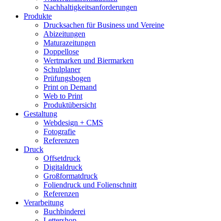
Nachhaltigkeitsanforderungen
Produkte
Drucksachen für Business und Vereine
Abizeitungen
Maturazeitungen
Doppellose
Wertmarken und Biermarken
Schulplaner
Prüfungsbogen
Print on Demand
Web to Print
Produktübersicht
Gestaltung
Webdesign + CMS
Fotografie
Referenzen
Druck
Offsetdruck
Digitaldruck
Großformatdruck
Foliendruck und Folienschnitt
Referenzen
Verarbeitung
Buchbinderei
Lettershop