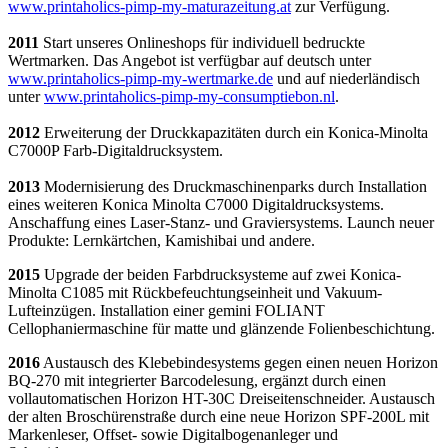
www.printaholics-pimp-my-maturazeitung.at
zur Verfügung.
2011
Start unseres Onlineshops für individuell bedruckte
Wertmarken. Das Angebot ist verfügbar auf deutsch unter
www.printaholics-pimp-my-wertmarke.de
und auf niederländisch
unter
www.printaholics-pimp-my-consumptiebon.nl
.
2012
Erweiterung der Druckkapazitäten durch ein Konica-Minolta
C7000P Farb-Digitaldrucksystem.
2013
Modernisierung des Druckmaschinenparks durch Installation
eines weiteren Konica Minolta C7000 Digitaldrucksystems.
Anschaffung eines Laser-Stanz- und Graviersystems. Launch neuer
Produkte: Lernkärtchen, Kamishibai und andere.
2015
Upgrade der beiden Farbdrucksysteme auf zwei Konica-
Minolta C1085 mit Rückbefeuchtungseinheit und Vakuum-
Lufteinzügen. Installation einer gemini FOLIANT
Cellophaniermaschine für matte und glänzende Folienbeschichtung.
2016
Austausch des Klebebindesystems gegen einen neuen Horizon
BQ-270 mit integrierter Barcodelesung, ergänzt durch einen
vollautomatischen Horizon HT-30C Dreiseitenschneider. Austausch
der alten Broschürenstraße durch eine neue Horizon SPF-200L mit
Markenleser, Offset- sowie Digitalbogenanleger und